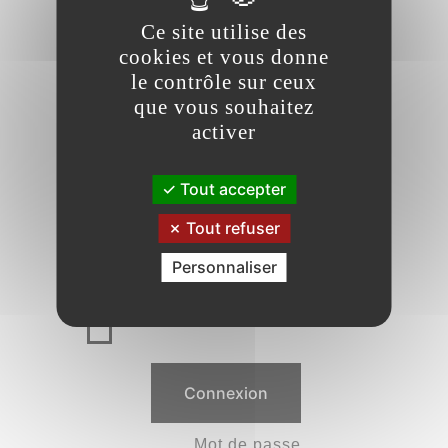
Connexion pour les
Ce site utilise des
utilisateurs
cookies et vous donne
enregistrés
le contrôle sur ceux
que vous souhaitez
Identifiant ou e-mail
activer
Tout accepter
Mot de passe
Tout refuser
Personnaliser
Se souvenir de moi
Mot de passe