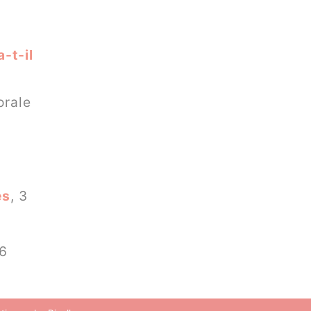
-t-il
orale
es
, 3
26