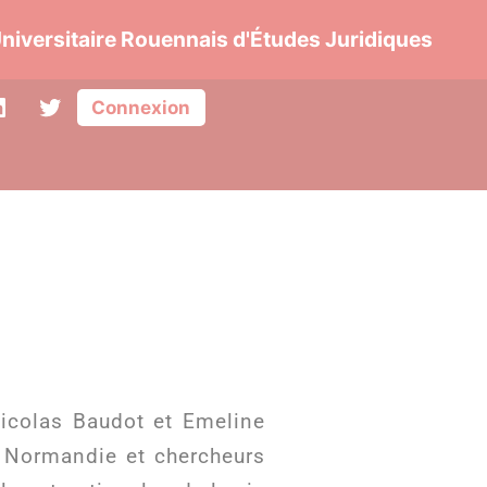
niversitaire Rouennais d'Études Juridiques
Connexion
Nicolas Baudot et Emeline
n Normandie et chercheurs