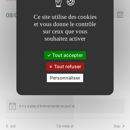
Évènements
08/08/2026
Na
Na
Ce site utilise des cookies
Mois
Sélectionnez
et vous donne le contrôle
d
Calendrier
L
LUNDI
M
MARDI
M
MERCREDI
J
JEUDI
V
VENDREDI
S
SAMEDI
D
DIMANCHE
pa
sur ceux que vous
une
0
0
0
0
0
0
0
vu
27
28
29
30
31
1
2
souhaitez activer
date.
de
co
évènements
évènements
évènements
évènements
évènements
évènements
évènements
0
0
0
0
0
0
0
3
4
5
6
7
8
9
Év
évènements
évènements
évènements
évènements
évènements
évènements
évènements
Évènements
Tout accepter
0
0
0
0
0
0
0
10
11
12
13
14
15
16
évènements
évènements
évènements
évènements
évènements
évènements
évènements
Tout refuser
0
0
0
0
0
0
0
17
18
19
20
21
22
23
évènements
évènements
évènements
évènements
évènements
évènements
évènements
0
0
0
Personnaliser
0
0
0
0
24
25
26
27
28
29
30
évènements
évènements
évènements
évènements
évènements
évènements
évènements
0
0
0
0
0
0
0
31
1
2
3
4
5
6
évènements
évènements
évènements
évènements
évènements
évènements
évènements
Il n’y a pas d’évènements ce jour là.
Notice
Juil
Ce mois-ci
Sep