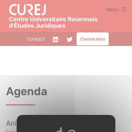
Aller
Panneau de gestion des cookies
Menu
au
Centre Universitaire Rouennais
contenu
d'Études Juridiques
CUREJ
LinkedIn
Twitter
Contact
Connexion
|
Centre
Universitaire
Rouennais
d'Études
Agenda
Juridiques
Animation mensuelle du CUREJ
Évènements
Animation mensuelle du CUREJ