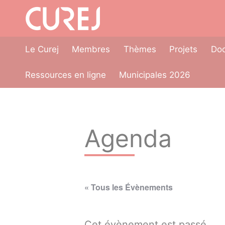
Aller
Panneau de gestion des cookies
au
contenu
Le Curej
Membres
Thèmes
Projets
Doc
Ressources en ligne
Municipales 2026
Agenda
« Tous les Évènements
Cet évènement est passé.