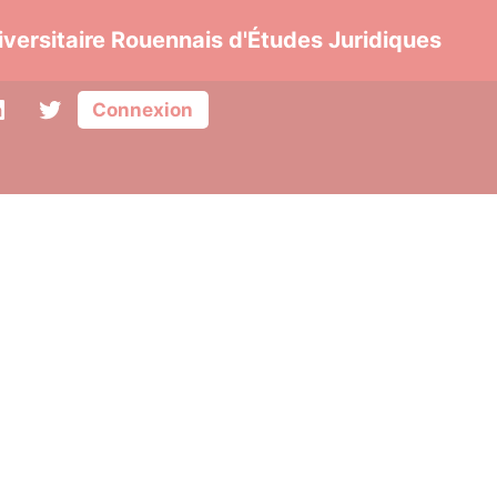
CUR
versitaire Rouennais d'Études Juridiques
|
Cent
LinkedIn
Twitter
Connexion
Unive
Roue
d'Étu
Jurid