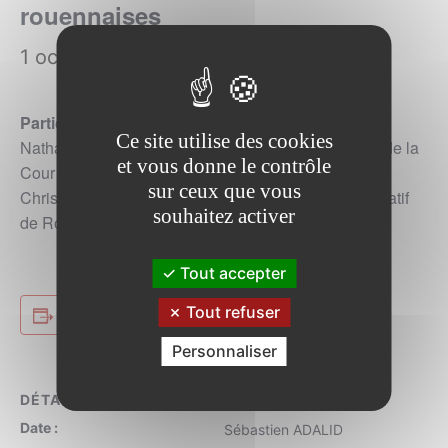
rouennaises
1 octobre à 18h00
>
20h00
Participants :
Ce site utilise des cookies
Nathalie Bourgeois de Ryck – Première présidente de la
et vous donne le contrôle
Cour d’appel de Rouen
sur ceux que vous
Christine Grenier – Présidente du Tribunal administratif
souhaitez activer
de Rouen
Tout accepter
Tout refuser
Ajouter au calendrier
Personnaliser
DÉTAILS
ORGANISATEURS
Date :
Sébastien ADALID