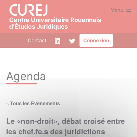
Aller
Panneau de gestion des cookies
Menu
au
Centre Universitaire Rouennais
contenu
d'Études Juridiques
CUREJ
LinkedIn
Twitter
Contact
Connexion
|
Centre
Universitaire
Agenda
Rouennais
d'Études
Juridiques
« Tous les Évènements
Le «non-droit», débat croisé entre
les chef.fe.s des juridictions