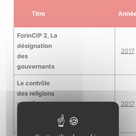
Titre
Anné
ForinCIP 2, La
désignation
2017
des
gouvernants
Le contrôle
des religions
par l’État en
2017
Europe, hier et
aujourd’hui