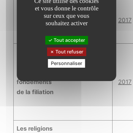
Ce site utilise des cookies
et vous donne le contrôle
Les
sur ceux que vous
décisionnaires
2017
souhaitez activer
et la coutume
Tout accepter
Tout refuser
Personnaliser
Les
fondements
2017
de la filiation
Les religions