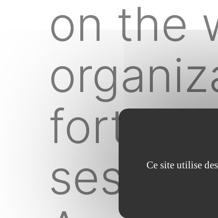
on the 
organiz
forty-ni
session
Ce site utilise d