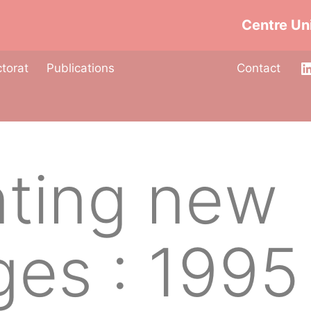
Centre Uni
torat
Publications
Contact
nting new
ges : 1995