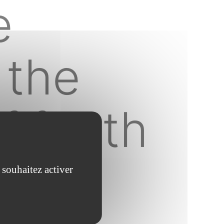
e
 the
fiftieth
neral
 souhaitez activer