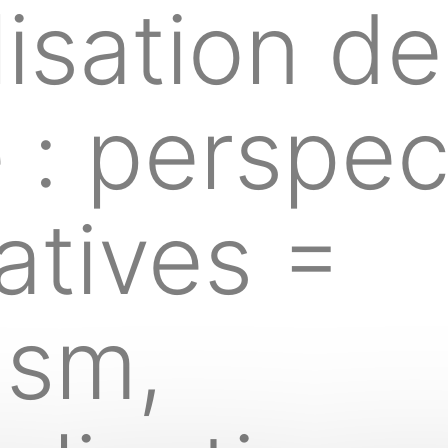
lisation de
e : perspec
tives =
ism,