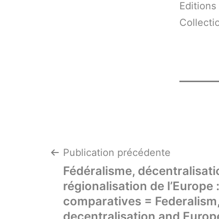
Editions 
Collecti
Navigation
Publication précédente
Fédéralisme, décentralisati
de
régionalisation de l’Europe 
comparatives = Federalism
decentralisation and Euro