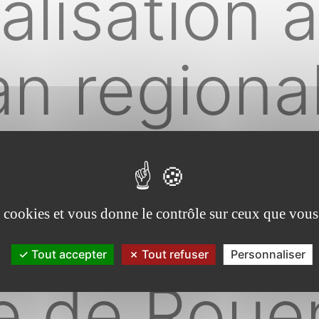
alisation 
n regional
rative
tives : [a
es cookies et vous donne le contrôle sur ceux que vous
Tout accepter
Tout refuser
Personnaliser
e de Rouen