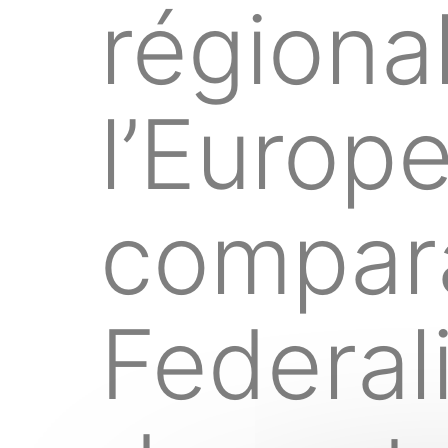
régiona
l’Europ
compara
Federal