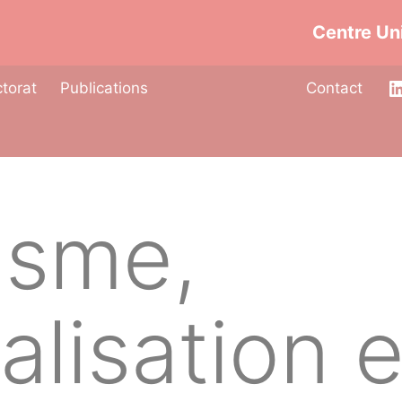
Centre Uni
torat
Publications
Contact
isme,
alisation e