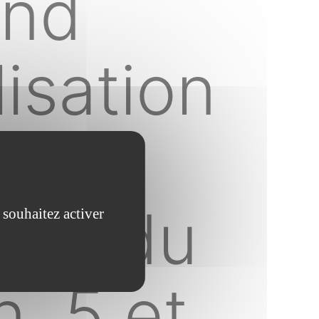
and
isation
ctes du
 souhaitez activer
, 5 et