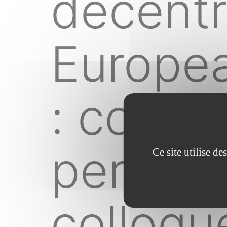
decentr
Europea
: compa
perspec
Ce site utilise d
colloqu