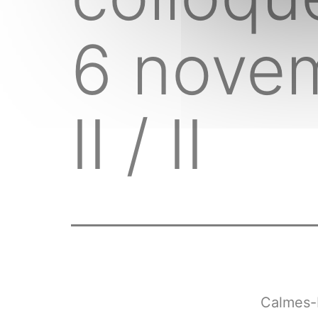
6 novem
II / II
Calmes-B