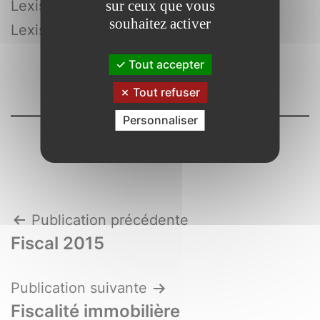
sur ceux que vous
LexisNexis
souhaitez activer
Lexis Pratique
Tout accepter
Tout refuser
Personnaliser
Navigation
Publication précédente
Fiscal 2015
de
l’article
Publication suivante
Fiscalité immobilière