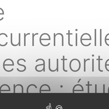
e
currentiell
les autori
ence : ét