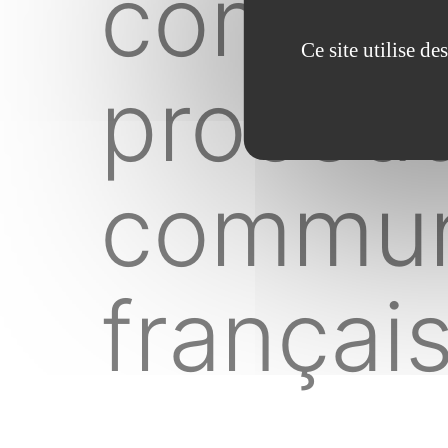
compara
Ce site utilise d
procéd
commun
françai