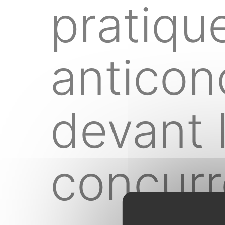
pratiqu
anticon
devant 
concurr