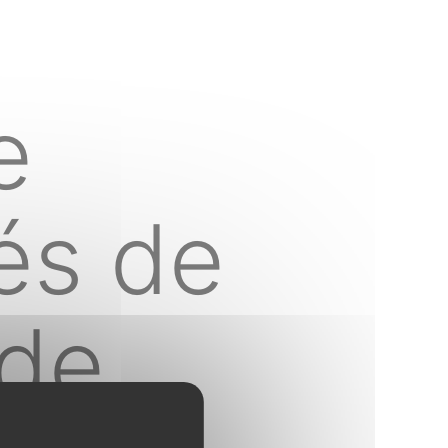
e
tés de
ude