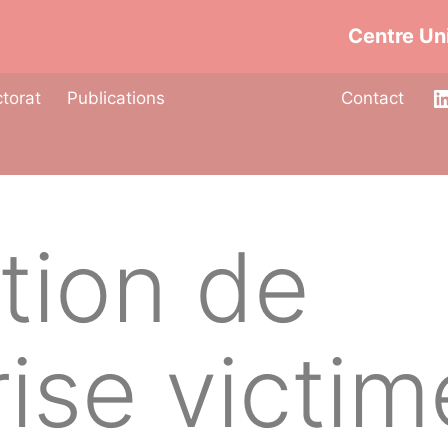
Centre Uni
torat
Publications
Contact
ation de
rise victi