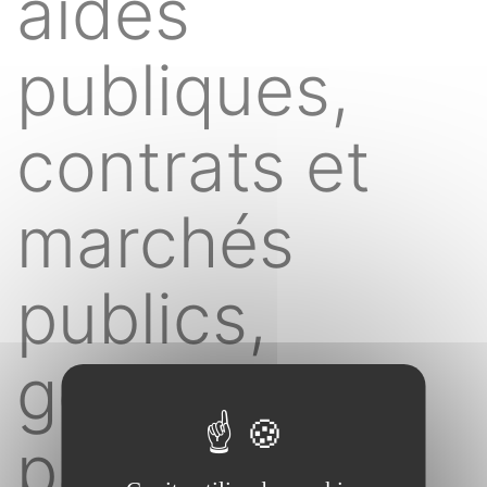
aides
publiques,
contrats et
marchés
publics,
gestion du
patrimoine