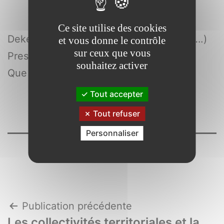
Ce site utilise des cookies
Dekeuwer-Défossez , Françoise (1949-….)
et vous donne le contrôle
sur ceux que vous
Presses universitaires de France
souhaitez activer
Que sais-je ?
Tout accepter
Tout refuser
Personnaliser
Navigation
Publication précédente
Les collectivités territoriales et la