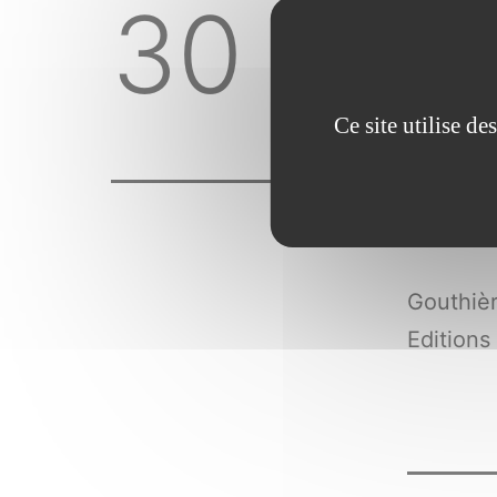
30 étud
Ce site utilise d
Gouthièr
Editions