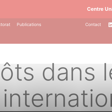
Centre Uni
torat
Publications
Contact
ôts dans l
 internatio