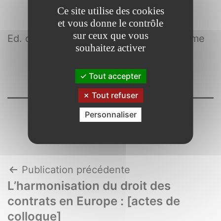
Ce site utilise des cookies
et vous donne le contrôle
sur ceux que vous
Ed. de la Maison des sciences de l’homme
souhaitez activer
Tout accepter
Tout refuser
Personnaliser
Navigation
Publication précédente
L’harmonisation du droit des
de
contrats en Europe : [actes de
l’article
colloque]