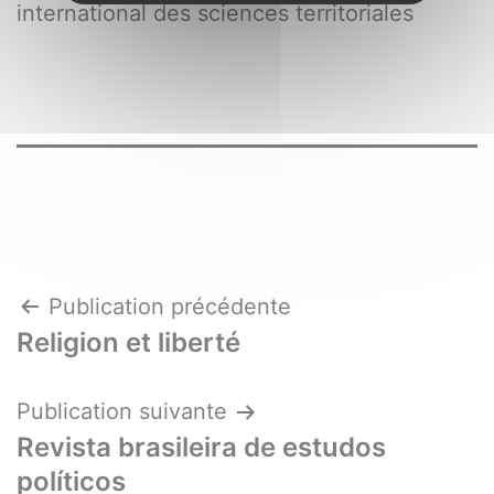
international des sciences territoriales
Navigation
Publication précédente
Religion et liberté
de
l’article
Publication suivante
Revista brasileira de estudos
políticos