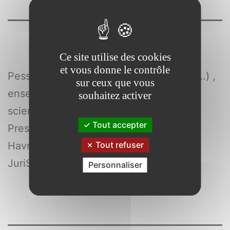
Ce site utilise des cookies
et vous donne le contrôle
Pessina-Dassonville , Stéphane (1972-….) ,
sur ceux que vous
enseignant-chercheur en droit privé et
souhaitez activer
sciences criminelles
Tout accepter
Presses universitaires de Rouen et du
Havre
Tout refuser
JuriS-Seine
Personnaliser