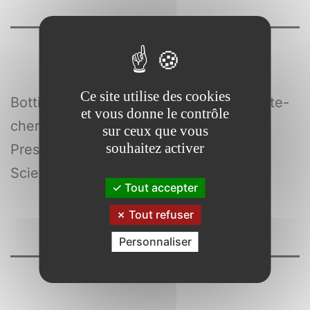
Ce site utilise des cookies
Bottini , Eleonora (1984-….) , enseignante-
et vous donne le contrôle
chercheuse en droit
sur ceux que vous
souhaitez activer
Presses universitaires de Paris Ouest
Sciences juridiques et politiques
Tout accepter
Tout refuser
Personnaliser